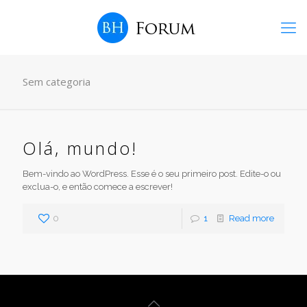
Sem categoria
Olá, mundo!
Bem-vindo ao WordPress. Esse é o seu primeiro post. Edite-o ou
exclua-o, e então comece a escrever!
0
1
Read more